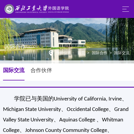
国际合作
当前位置：
首页
>
国际合作
>
国际交流
国际交流
合作伙伴
学院已与美国的
、
University of California, Irvine
、
、
Michigan State University
Occidental College
Grand
、
、
Valley State University
Aquinas College
Whitman
、
、
College
Johnson County Community College