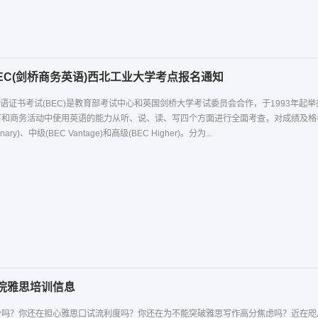
BEC(剑桥商务英语)西北工业大学考点报名通知
英语证书考试(BEC)是教育部考试中心和英国剑桥大学考试委员会合作，于1993年
下和商务活动中使用英语的能力从听、说、读、写四个方面进行全面考查，对成绩及格
nary)、中级(BEC Vantage)和高级(BEC Higher)。分为...
院雅思培训信息
分吗？你还在担心雅思口试流利度吗？你还在为不能突破雅思写作高分焦虑吗？近在咫