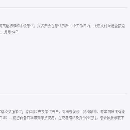
务英语初级和中级考试。报名费会在考试日后30个工作日内，按原支付渠道全额返
11月月24日
可进校参加考试；考试前7天及考试当日，有出现发烧、持续咳嗽、呼吸困难或有流
科口罩）。请您自备口罩带到考点使用。在现场照相及身份验证时，您会被要求取下