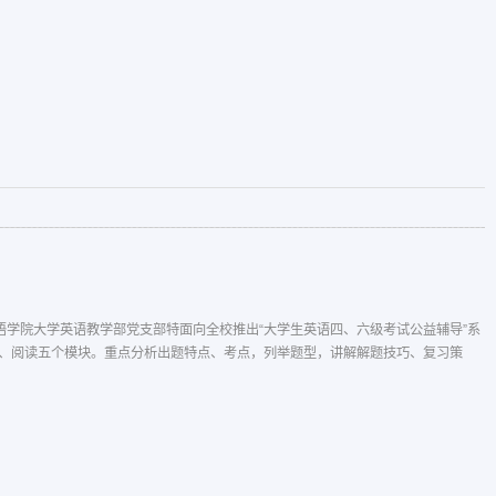
语学院大学英语教学部党支部特面向全校推出“大学生英语四、六级考试公益辅导”系
、阅读五个模块。重点分析出题特点、考点，列举题型，讲解解题技巧、复习策