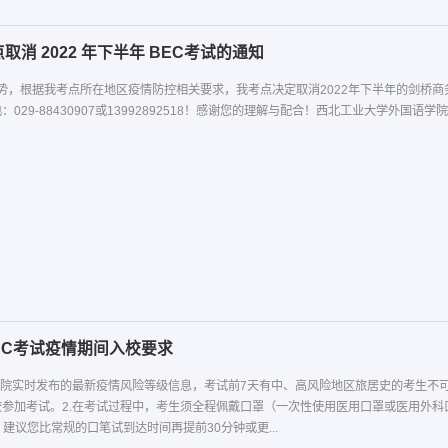
考点取消 2022 年下半年 BEC考试的通知
，根据我考点所在地区疫情防控相关要求，我考点决定取消2022年下半年的剑桥商
029-88430907或13992892518！感谢您的理解与配合！西北工业大学外国语学院
EC考试疫情期间入校要求
务院实时发布的最新疫情风险等级信息，考试前7天有中、高风险地区旅居史的考生不
校参加考试。2.在考试过程中，考生须全程佩戴口罩（一次性使用医用口罩或医用外
 建议您比常规的口笔试到达时间再提前30分钟或更...