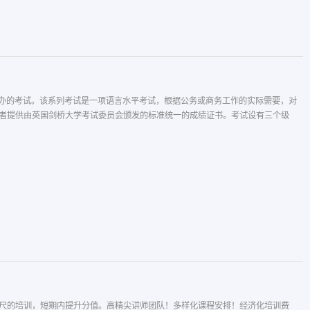
起举办的考试。该系列考试是一项语言水平考试，根据公务或商务工作的实际需要，对
者提供由英国剑桥大学考试委员会颁发的标准统一的成绩证书。考试设有三个级
尺的培训，短期内提升分值。高精尖讲师团队！多样化课程安排！经济化培训费