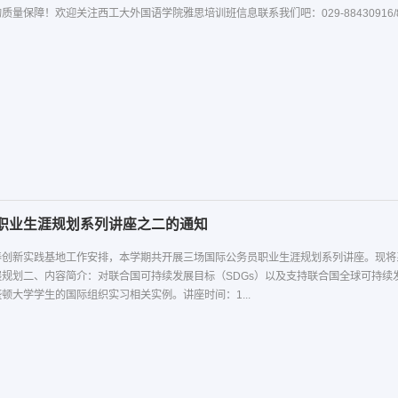
量保障！欢迎关注西工大外国语学院雅思培训班信息联系我们吧：029-88430916/8
职业生涯规划系列讲座之二的通知
创新实践基地工作安排，本学期共开展三场国际公务员职业生涯规划系列讲座。现将系
展规划二、内容简介：对联合国可持续发展目标（SDGs）以及支持联合国全球可持
顿大学学生的国际组织实习相关实例。讲座时间：1...