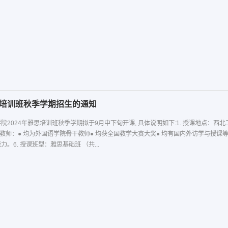
思培训班秋季学期招生的通知
2024年雅思培训班秋季学期拟于9月中下旬开课, 具体说明如下:1. 授课地点：西北工业
骨干教师● 均获全国教学大赛大奖● 均有国内外访学与授课等经历● 均获英国雅思考试官方机构British Council授权证书，具备优异的英语语言
。6. 授课班型：雅思基础班 （共...