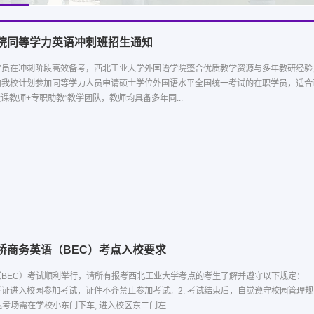
院同等学力英语冲刺班招生通知
学员在冲刺阶段高效备考，西北工业大学外国语学院整合优质教学资源与多年教研经验
我校计划参加同等学力人员申请硕士学位外国语水平全国统一考试的在职学员，适合已
课教师+专职助教”教学团队，教师均具备多年同...
桥商务英语（BEC）考点入校要求
BEC）考试顺利举行，请所有报考西北工业大学考点的考生了解并遵守以下规定： 
证进入校园参加考试，证件不齐禁止参加考试。2. 考试结束后，自觉遵守校园管理规
达考场需在学校小东门下车, 进入校区东二门左...