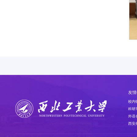
友情
校内
科研
外语
西安