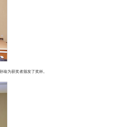
，孙瑜为获奖者颁发了奖杯。