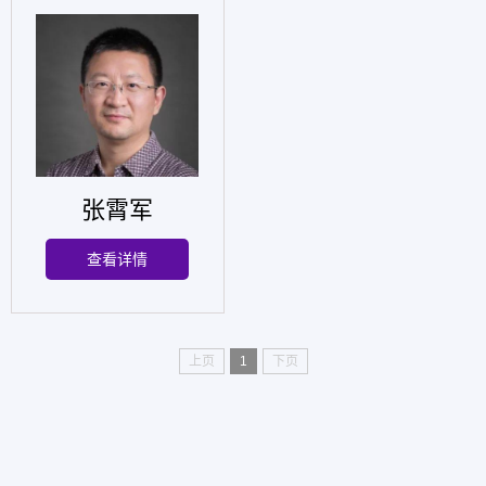
张霄军
查看详情
上页
1
下页